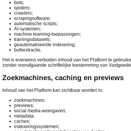
bots;
spiders;
crawlers;
scrapingsoftware;
automatische scripts;
AI-systemen;
machine learning-toepassingen;
trainingsdatasets;
geautomatiseerde indexering;
bulkextractie.
Het is eveneens verboden inhoud van het Platform te gebruiken
zonder voorafgaande schriftelijke toestemming van Vastgoedex
Zoekmachines, caching en previews
Inhoud van het Platform kan zichtbaar worden in:
zoekmachines;
previews;
social media-weergaven;
metadata;
caches;
indexeringssystemen;