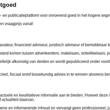
stgoed
ie- en publicatieplatform voor onroerend goed in het hogere seg
en vraagprijs vanaf:
taxateur, financieel adviseur, juridisch adviseur of bemiddelaar
t stand komen tussen adverteerders, makelaars, ontwikkelaars, pa
eeltelijk afkomstig van derden en wordt gepubliceerd onder voor
ncieel, fiscaal en/of bouwkundig advies in te winnen alvorens b
, actuele en kwalitatieve informatie aan te bieden. Hoewel deze
 actualiteit daarvan.
ene en informerende inhoud en vervangt geen professioneel, juri