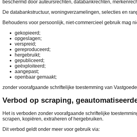
beschermd door auteursrechten, databankrechten, merkenrech
De databankstructuur, woningverzamelingen, selecties en ran
Behoudens voor persoonlijk, niet-commercieel gebruik mag ni
gekopieerd;
opgeslagen;
verspreid;
gereproduceerd;
hergebruikt;
gepubliceerd;
geëxploiteerd;
aangepast;
openbaar gemaakt;
zonder voorafgaande schriftelijke toestemming van Vastgoedex
Verbod op scraping, geautomatiseerde 
Het is verboden zonder voorafgaande schriftelijke toestemmi
scrapen, kopiëren, extraheren of hergebruiken.
Dit verbod geldt onder meer voor gebruik via: