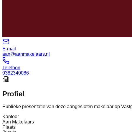
E-mail
aan@aanmakelaars.nl
Telefoon
0382340086
Profiel
Publieke presentatie van deze aangesloten makelaar op Vastg
Kantoor
Aan Makelaars
Plaats