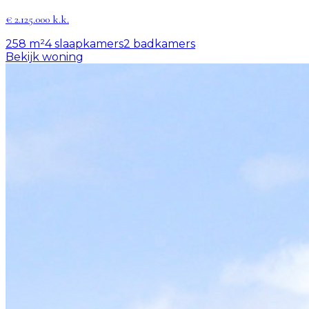
€ 2.125.000 k.k.
258 m²
4
slaapkamers
2
badkamers
Bekijk woning