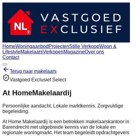
Home
Woningaanbod
Projecten
Stille Verkoop
Woon &
Lifestyle
Makelaars
Verkopen
Magazine
Over ons
Contact
Terug naar makelaars
Vastgoed Exclusief Select
At Home
Makelaardij
Persoonlijke aandacht. Lokale marktkennis. Zorgvuldige
begeleiding.
At Home Makelaardij is een betrokken makelaarskantoor in
Barendrecht met uitgebreide kennis van de lokale en
regionale woningmarkt. Het team begeleidt opdrachtgevers