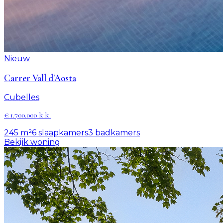
Nieuw
Carrer Vall d'Aosta
Cubelles
€ 1.700.000 k.k.
245 m²
6
slaapkamers
3
badkamers
Bekijk woning