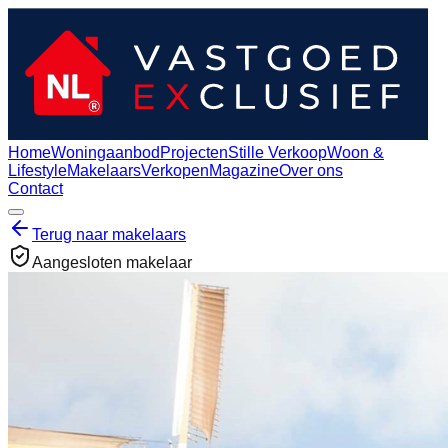
Home
Woningaanbod
Projecten
Stille Verkoop
Woon &
Lifestyle
Makelaars
Verkopen
Magazine
Over ons
Contact
Terug naar makelaars
Aangesloten makelaar