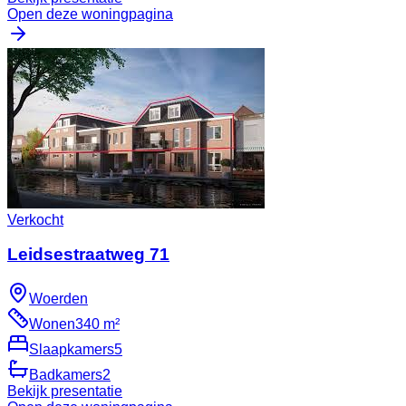
Open deze woningpagina
Verkocht
Leidsestraatweg 71
Woerden
Wonen
340 m²
Slaapkamers
5
Badkamers
2
Bekijk presentatie