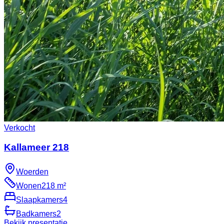
Verkocht
Kallameer 218
Woerden
Wonen
218 m²
Slaapkamers
4
Badkamers
2
Bekijk presentatie