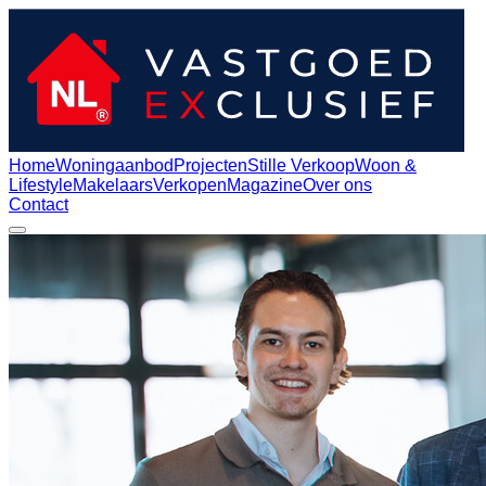
Home
Woningaanbod
Projecten
Stille Verkoop
Woon &
Lifestyle
Makelaars
Verkopen
Magazine
Over ons
Contact