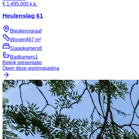
€ 1.495.000 k.k.
Heulenslag 61
Bleskensgraaf
Wonen
467 m²
Slaapkamers
8
Badkamers
1
Bekijk presentatie
Open deze woningpagina