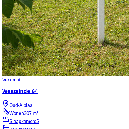
Verkocht
Westeinde 64
Oud-Alblas
Wonen
207 m²
Slaapkamers
5