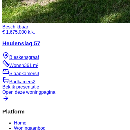
Beschikbaar
€ 1.675.000 k.k.
Heulenslag 57
Bleskensgraaf
Wonen
361 m²
Slaapkamers
3
Badkamers
2
Bekijk presentatie
Open deze woningpagina
Platform
Home
Woningaanbod