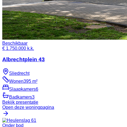
Beschikbaar
€ 1.750.000 k.k.
Albrechtplein 43
Sliedrecht
Wonen
395 m²
Slaapkamers
6
Badkamers
3
Bekijk presentatie
Open deze woningpagina
Onder bod