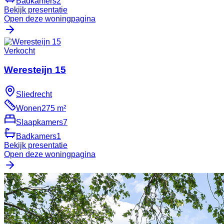
Badkamers
2
Bekijk presentatie
Open deze woningpagina
Verkocht
Weresteijn 15
Sliedrecht
Wonen
275 m²
Slaapkamers
7
Badkamers
1
Bekijk presentatie
Open deze woningpagina