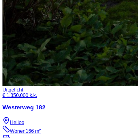
Uitgelicht
€ 1.350.000 k.k.
Westerweg 182
Heiloo
Wonen
166 m²