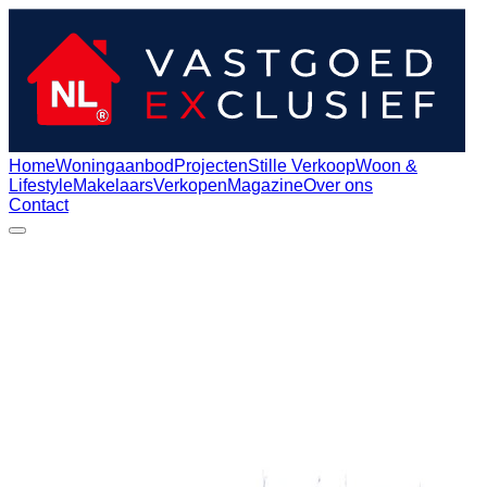
Home
Woningaanbod
Projecten
Stille Verkoop
Woon &
Lifestyle
Makelaars
Verkopen
Magazine
Over ons
Contact