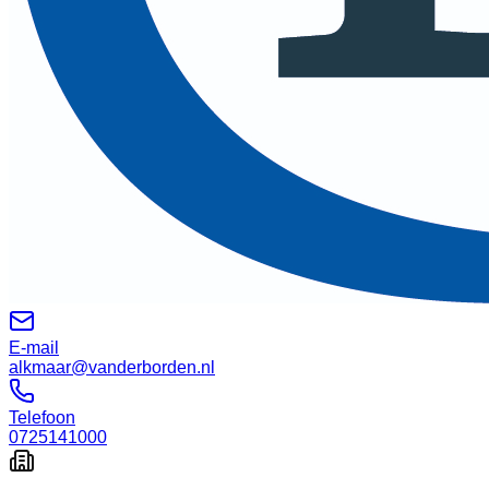
E-mail
alkmaar@vanderborden.nl
Telefoon
0725141000