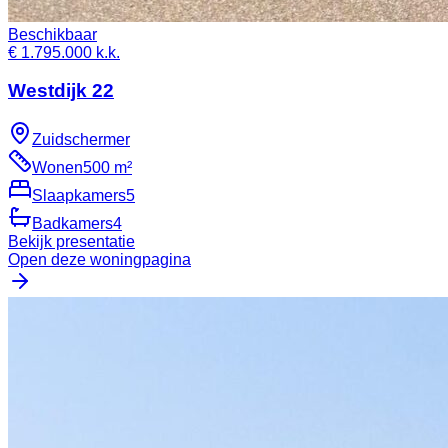
Beschikbaar
€ 1.795.000 k.k.
Westdijk 22
Zuidschermer
Wonen
500 m²
Slaapkamers
5
Badkamers
4
Bekijk presentatie
Open deze woningpagina