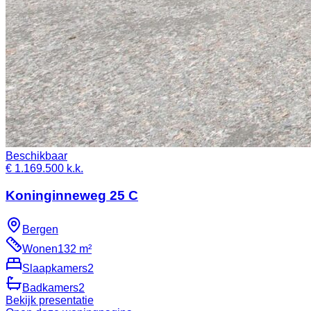
Beschikbaar
€ 1.169.500 k.k.
Koninginneweg 25 C
Bergen
Wonen
132 m²
Slaapkamers
2
Badkamers
2
Bekijk presentatie