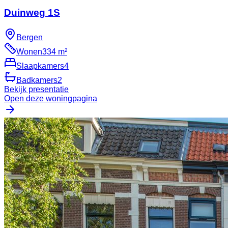
Duinweg 1S
Bergen
Wonen
334 m²
Slaapkamers
4
Badkamers
2
Bekijk presentatie
Open deze woningpagina