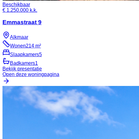
Beschikbaar
€ 1.250.000 k.k.
Emmastraat 9
Alkmaar
Wonen
214 m²
Slaapkamers
5
Badkamers
1
Bekijk presentatie
Open deze woningpagina